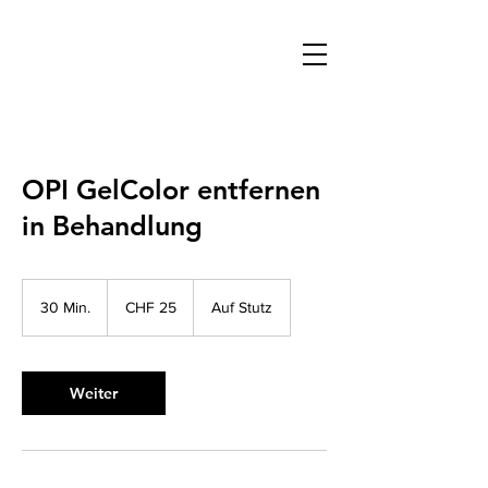
OPI GelColor entfernen
in Behandlung
25
Schweizer
30 Min.
3
CHF 25
Auf Stutz
Franken
0
M
i
n
Weiter
.