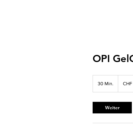
OPI Gel
35
Schweizer
30 Min.
3
CHF
Franken
0
M
i
Weiter
n
.