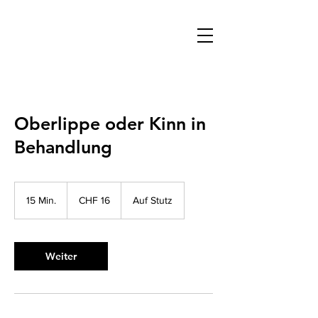
Oberlippe oder Kinn in
Behandlung
16
Schweizer
15 Min.
1
CHF 16
Auf Stutz
Franken
5
M
i
n
Weiter
.