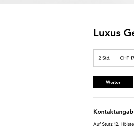
Luxus G
170
Schweizer
2 Std.
2
CHF 1
Franken
S
t
d
Weiter
.
Kontaktangab
Auf Stutz 12, Hölst