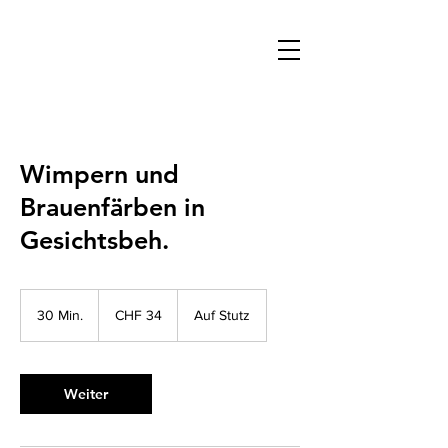
Wimpern und
Brauenfärben in
Gesichtsbeh.
34
Schweizer
30 Min.
3
CHF 34
Auf Stutz
Franken
0
M
i
n
Weiter
.