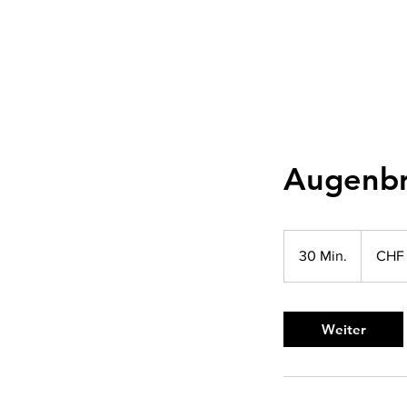
Augenbr
25
Schweizer
30 Min.
3
CHF
Franken
0
M
i
Weiter
n
.